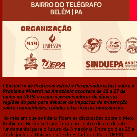
I Encontro de Professores(as) e Pesquisadores(as) sobre o
Problema Mineral na Amazônia acontece de 25 a 27 de
junho na UEPA e reunirá pesquisadores de diversas
regiões do país para debater os impactos da mineração
sobre comunidades, cidades e territórios amazônicos.
No mês em que se intensificam as discussões sobre o Meio
Ambiente, Belém se transforma no centro de um debate
fundamental para o futuro da Amazônia. Entre os dias 25 e
27 de junho, a Universidade do Estado do Pará (UEPA),