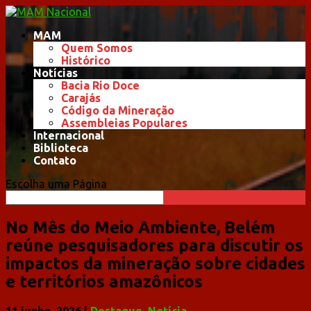
MAM
Quem Somos
Histórico
Notícias
Bacia Rio Doce
Carajás
Código da Mineração
Assembleias Populares
Internacional
Biblioteca
Contato
Escolha uma Página
No Mês do Meio Ambiente, Belém
reúne pesquisadores para discutir os
impactos da mineração sobre cidades
e territórios amazônicos
11 junho, 2026
|
Destaque
,
Notícia