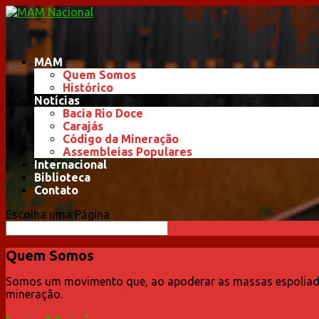
MAM
Quem Somos
Histórico
Notícias
Bacia Rio Doce
Carajás
Código da Mineração
Assembleias Populares
Internacional
Biblioteca
Contato
Escolha uma Página
Quem Somos
Somos um movimento que, ao apoderar as massas espoliadas,
mineração.