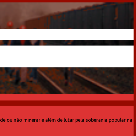
 ou não minerar e além de lutar pela soberania popular na