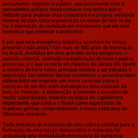
pensamento clássico brasileiro, que juntamente com o
pensamento político revolucionário nos ensina que o
método para analisar esta conjuntura é a própria realidade
mineral do país. Uma organização só existe de fato se ela
for a expressão da realidade em movimento que ela está
inserida e que pretende transformar.
E por que esta emergência histórica acontece no tempo
presente e não antes? São mais de 400 anos de mineração
no Brasil, divididos em dois grandes ciclos temporais: o
período colonial, centrado na exploração de ouro e pedras
preciosas, e o que se inicia em meados do século XX, tendo
o minério de ferro como principal minério a ser extraído e
exportado. Em nenhum desses momentos o povo brasileiro
obteve êxito em imprimir um maior controle sobre a
extração de um dos mais estratégicos bens naturais do
país: os minerais. A exploração aconteceu e acontece de
modo subordinado, inserida na lógica do capitalismo
dependente, que coloca o Brasil como exportador de
matérias-primas comprometendo a nossa soberania de
diferentes maneiras.
Toda tentativa de transição de uma cultura colonial para a
formação de uma nação democrática e soberana foi
aniquilada pela mentalidade entreguista da burguesia