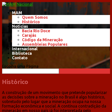
MAM
Quem Somos
Histórico
Notícias
Bacia Rio Doce
Carajás
Código da Mineração
Assembleias Populares
Internacional
Biblioteca
Contato
Escolha uma Página
Histórico
A construção de um movimento que pretende popularizar
as decisões sobre a mineração no Brasil é algo histórico,
sobretudo pelo lugar que a mineração ocupa na nossa
formação econômica e social. A contínua contradição da
mineração em nosso país já foi interpretada pelo