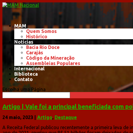
MAM
Quem Somos
Histórico
Notícias
Bacia Rio Doce
Carajás
Código da Mineração
Assembleias Populares
Internacional
Biblioteca
Contato
Escolha uma Página
Artigo | Vale foi a principal beneficiada com po
24 maio, 2023
|
Artigo
,
Destaque
A Receita Federal publicou recentemente a primeira leva de 
ano de 2021, revelou que R$ 51 bilhões foram deixados de se