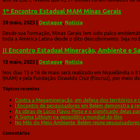
1º Encontro Estadual MAM Minas Gerais
20 maio, 2023
|
Destaque
,
Notícia
Desde sua formação, Minas Gerais tem sido palco emblemát
toda a América Latina desde o dito descobrimento. Seja no B
II Encontro Estadual Mineração, Ambiente e S
13 maio, 2023
|
Destaque
,
Notícia
Nos dias 15 e 16 de maio será realizado em Niquelândia o 
(MAM) e pela Fundação Oswaldo Cruz (Fiocruz), por meio do 
Tópicos recentes
Contra a Megamineração, em defesa dos territórios e 
I Encontro de pesquisadores em Belém demonstra a res
As obras de Lúcio Flávio Pinto e o significado delas 
A Sigma Lithium na geopolítica mundial do lítio
No Mês do Meio Ambiente, Belém reúne pesquisadores p
Comentários