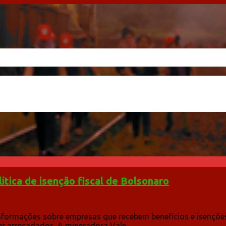
lítica de isenção fiscal de Bolsonaro
informações sobre empresas que recebem benefícios e isenções 
r arrecadados. A mineradora Vale...