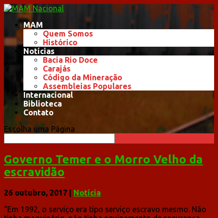
MAM
Quem Somos
Histórico
Notícias
Bacia Rio Doce
Carajás
Código da Mineração
Assembleias Populares
Internacional
Biblioteca
Contato
Escolha uma Página
Governo Temer e o Morro Velho da
escravidão
26 outubro, 2017
|
Notícia
“Em 1992, o serviço era tipo serviço escravo mesmo. Não
tinha maquinário, não tinha equipamento de segurança.