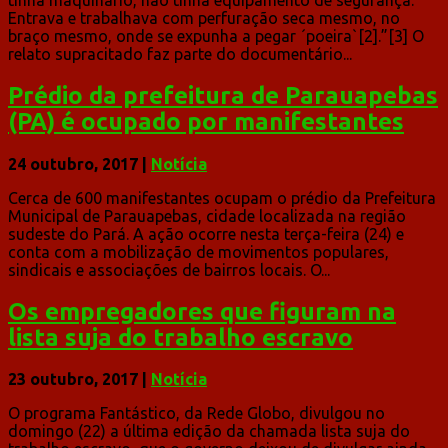
Entrava e trabalhava com perfuração seca mesmo, no
braço mesmo, onde se expunha a pegar ´poeira`[2].”[3] O
relato supracitado faz parte do documentário...
Prédio da prefeitura de Parauapebas
(PA) é ocupado por manifestantes
24 outubro, 2017
|
Notícia
Cerca de 600 manifestantes ocupam o prédio da Prefeitura
Municipal de Parauapebas, cidade localizada na região
sudeste do Pará. A ação ocorre nesta terça-feira (24) e
conta com a mobilização de movimentos populares,
sindicais e associações de bairros locais. O...
Os empregadores que figuram na
lista suja do trabalho escravo
23 outubro, 2017
|
Notícia
O programa Fantástico, da Rede Globo, divulgou no
domingo (22) a última edição da chamada lista suja do