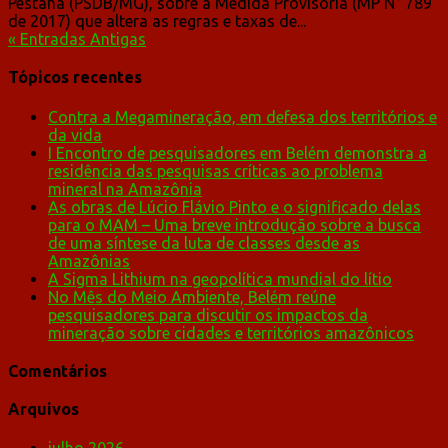
Pestana (PSDB/MG), sobre a Medida Provisória (MP N° 789
de 2017) que altera as regras e taxas de...
« Entradas Antigas
Tópicos recentes
Contra a Megamineração, em defesa dos territórios e
da vida
I Encontro de pesquisadores em Belém demonstra a
residência das pesquisas críticas ao problema
mineral na Amazônia
As obras de Lúcio Flávio Pinto e o significado delas
para o MAM – Uma breve introdução sobre a busca
de uma síntese da luta de classes desde as
Amazônias
A Sigma Lithium na geopolítica mundial do lítio
No Mês do Meio Ambiente, Belém reúne
pesquisadores para discutir os impactos da
mineração sobre cidades e territórios amazônicos
Comentários
Arquivos