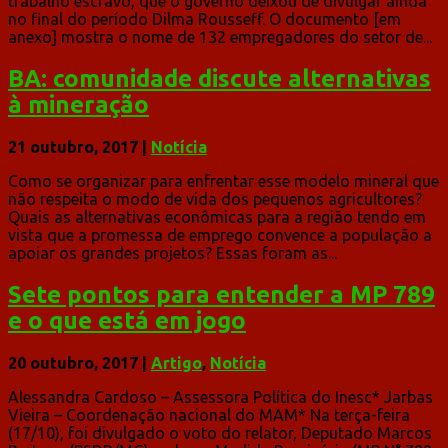
trabalho escravo, que o governo deixou de divulgar ainda
no final do período Dilma Rousseff. O documento [em
anexo] mostra o nome de 132 empregadores do setor de...
BA: comunidade discute alternativas
à mineração
21 outubro, 2017
|
Notícia
Como se organizar para enfrentar esse modelo mineral que
não respeita o modo de vida dos pequenos agricultores?
Quais as alternativas econômicas para a região tendo em
vista que a promessa de emprego convence a população a
apoiar os grandes projetos? Essas foram as...
Sete pontos para entender a MP 789
e o que está em jogo
20 outubro, 2017
|
Artigo
,
Notícia
Alessandra Cardoso – Assessora Política do Inesc* Jarbas
Vieira – Coordenação nacional do MAM* Na terça-feira
(17/10), foi divulgado o voto do relator, Deputado Marcos