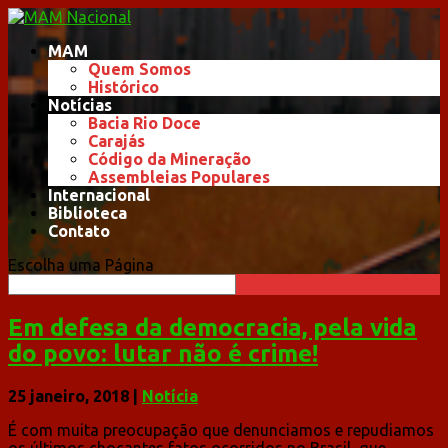
MAM
Quem Somos
Histórico
Notícias
Bacia Rio Doce
Carajás
Código da Mineração
Assembleias Populares
Internacional
Biblioteca
Contato
Escolha uma Página
Em defesa da democracia, pela vida
do povo: lutar não é crime!
25 janeiro, 2018
|
Notícia
É com muita preocupação que denunciamos e repudiamos
os últimos chocantes fatos ocorridos no Brasil, que