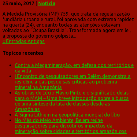
25 maio, 2017
|
Notícia
A Medida Provisória (MP) 759, que trata da regularização
fundiária urbana e rural, foi aprovada com extrema rapidez
na quarta (24), enquanto todas as atenções estavam
voltadas ao “Ocupa Brasília”. Transformada agora em lei,
a proposta do governo golpista...
« Entradas Antigas
Tópicos recentes
Contra a Megamineração, em defesa dos territórios e
da vida
I Encontro de pesquisadores em Belém demonstra a
residência das pesquisas críticas ao problema
mineral na Amazônia
As obras de Lúcio Flávio Pinto e o significado delas
para o MAM – Uma breve introdução sobre a busca
de uma síntese da luta de classes desde as
Amazônias
A Sigma Lithium na geopolítica mundial do lítio
No Mês do Meio Ambiente, Belém reúne
pesquisadores para discutir os impactos da
mineração sobre cidades e territórios amazônicos