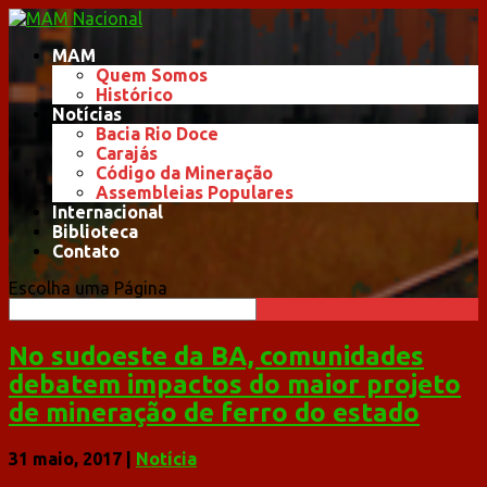
MAM
Quem Somos
Histórico
Notícias
Bacia Rio Doce
Carajás
Código da Mineração
Assembleias Populares
Internacional
Biblioteca
Contato
Escolha uma Página
No sudoeste da BA, comunidades
debatem impactos do maior projeto
de mineração de ferro do estado
31 maio, 2017
|
Notícia