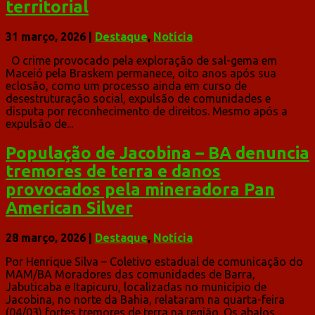
territorial
31 março, 2026
|
Destaque
,
Notícia
O crime provocado pela exploração de sal-gema em
Maceió pela Braskem permanece, oito anos após sua
eclosão, como um processo ainda em curso de
desestruturação social, expulsão de comunidades e
disputa por reconhecimento de direitos. Mesmo após a
expulsão de...
População de Jacobina – BA denuncia
tremores de terra e danos
provocados pela mineradora Pan
American Silver
28 março, 2026
|
Destaque
,
Notícia
Por Henrique Silva – Coletivo estadual de comunicação do
MAM/BA Moradores das comunidades de Barra,
Jabuticaba e Itapicuru, localizadas no município de
Jacobina, no norte da Bahia, relataram na quarta-feira
(04/03) fortes tremores de terra na região. Os abalos...