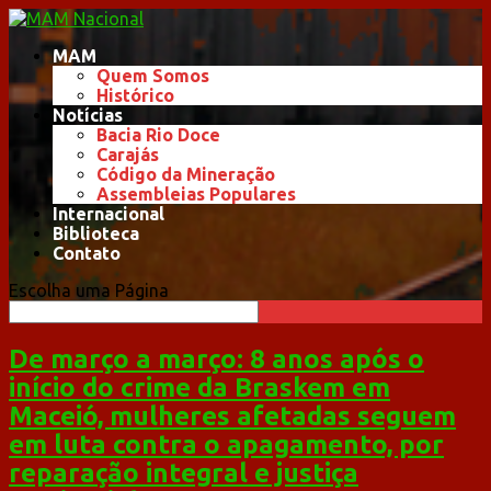
MAM
Quem Somos
Histórico
Notícias
Bacia Rio Doce
Carajás
Código da Mineração
Assembleias Populares
Internacional
Biblioteca
Contato
Escolha uma Página
De março a março: 8 anos após o
início do crime da Braskem em
Maceió, mulheres afetadas seguem
em luta contra o apagamento, por
reparação integral e justiça