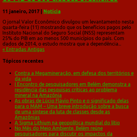
11 janeiro, 2017
|
Notícia
O jornal Valor Econômico divulgou um levantamento nesta
quarta-feira (11) mostrando que os benefícios pagos pelo
Instituto Nacional do Seguro Social (INSS) representam
25% do PIB em ao menos 500 municípios do país. Com
dados de 2014, o estudo mostra que a dependência...
« Entradas Antigas
Tópicos recentes
Contra a Megamineração, em defesa dos territórios e
da vida
I Encontro de pesquisadores em Belém demonstra a
residência das pesquisas críticas ao problema
mineral na Amazônia
As obras de Lúcio Flávio Pinto e o significado delas
para o MAM – Uma breve introdução sobre a busca
de uma síntese da luta de classes desde as
Amazônias
A Sigma Lithium na geopolítica mundial do lítio
No Mês do Meio Ambiente, Belém reúne
pesquisadores para discutir os impactos da