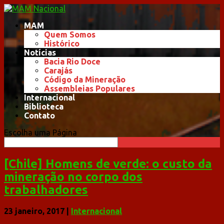
MAM
Quem Somos
Histórico
Notícias
Bacia Rio Doce
Carajás
Código da Mineração
Assembleias Populares
Internacional
Biblioteca
Contato
Escolha uma Página
[Chile] Homens de verde: o custo da
mineração no corpo dos
trabalhadores
23 janeiro, 2017
|
Internacional