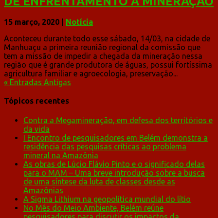
DE ENFRENTAMENTO À MINERAÇÃO
15 março, 2020
|
Notícia
Aconteceu durante todo esse sábado, 14/03, na cidade de
Manhuaçu a primeira reunião regional da comissão que
tem a missão de impedir a chegada da mineração nessa
região que é grande produtora de águas, possui fortíssima
agricultura familiar e agroecologia, preservação...
« Entradas Antigas
Tópicos recentes
Contra a Megamineração, em defesa dos territórios e
da vida
I Encontro de pesquisadores em Belém demonstra a
residência das pesquisas críticas ao problema
mineral na Amazônia
As obras de Lúcio Flávio Pinto e o significado delas
para o MAM – Uma breve introdução sobre a busca
de uma síntese da luta de classes desde as
Amazônias
A Sigma Lithium na geopolítica mundial do lítio
No Mês do Meio Ambiente, Belém reúne
pesquisadores para discutir os impactos da