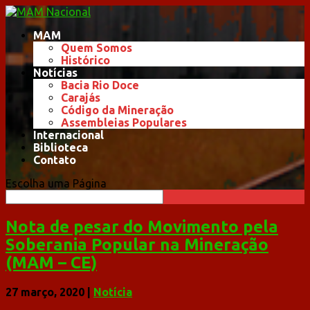
MAM
Quem Somos
Histórico
Notícias
Bacia Rio Doce
Carajás
Código da Mineração
Assembleias Populares
Internacional
Biblioteca
Contato
Escolha uma Página
Nota de pesar do Movimento pela
Soberania Popular na Mineração
(MAM – CE)
27 março, 2020
|
Notícia