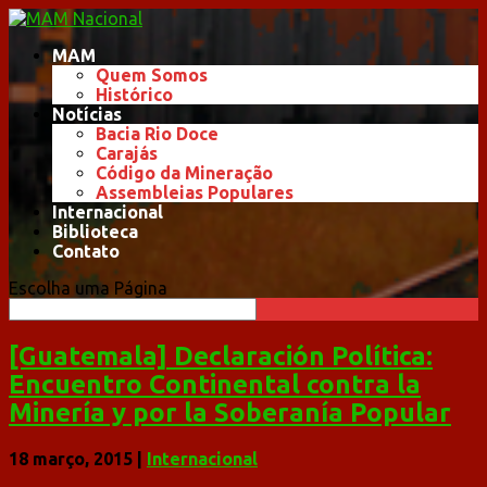
MAM
Quem Somos
Histórico
Notícias
Bacia Rio Doce
Carajás
Código da Mineração
Assembleias Populares
Internacional
Biblioteca
Contato
Escolha uma Página
[Guatemala] Declaración Política:
Encuentro Continental contra la
Minería y por la Soberanía Popular
18 março, 2015
|
Internacional