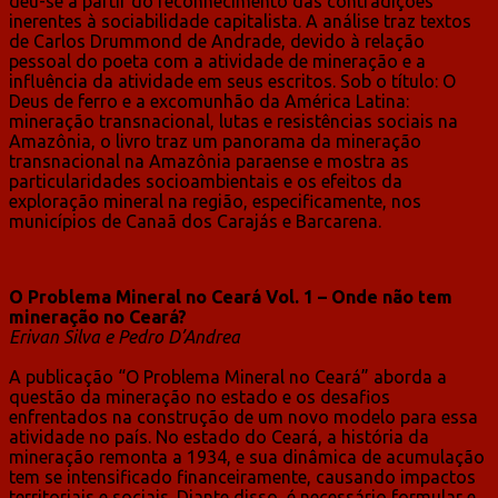
deu-se a partir do reconhecimento das contradições
inerentes à sociabilidade capitalista. A análise traz textos
de Carlos Drummond de Andrade, devido à relação
pessoal do poeta com a atividade de mineração e a
influência da atividade em seus escritos. Sob o título: O
Deus de ferro e a excomunhão da América Latina:
mineração transnacional, lutas e resistências sociais na
Amazônia, o livro traz um panorama da mineração
transnacional na Amazônia paraense e mostra as
particularidades socioambientais e os efeitos da
exploração mineral na região, especificamente, nos
municípios de Canaã dos Carajás e Barcarena.
O Problema Mineral no Ceará Vol. 1 – Onde não tem
mineração no Ceará?
Erivan Silva e Pedro D’Andrea
A publicação “O Problema Mineral no Ceará” aborda a
questão da mineração no estado e os desafios
enfrentados na construção de um novo modelo para essa
atividade no país. No estado do Ceará, a história da
mineração remonta a 1934, e sua dinâmica de acumulação
tem se intensificado financeiramente, causando impactos
territoriais e sociais. Diante disso, é necessário formular e