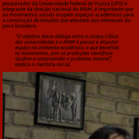
pesquisador da Universidade Federal de Viçosa (UFV) e
integrante da direção nacional do MAM, é importante que
os movimentos sociais ocupem espaços acadêmicos para
a construção de estudos que atendam aos interesses do
povo brasileiro.
“O objetivo desse diálogo entre o campo crítico
das universidades e o MAM é pensar e disputar
espaço no ambiente acadêmico, o que beneficia
os movimentos, pois as produções científicas
ajudam a compreender o problema mineral”
,
explica o cientista social.