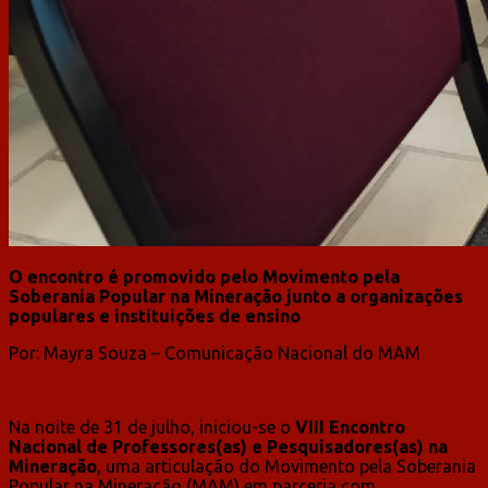
O encontro é promovido pelo Movimento pela
Soberania Popular na Mineração junto a organizações
populares e instituições de ensino
Por: Mayra Souza – Comunicação Nacional do MAM
Na noite de 31 de julho, iniciou-se o
VIII Encontro
Nacional de Professores(as) e Pesquisadores(as) na
Mineração
, uma articulação do Movimento pela Soberania
Popular na Mineração (MAM) em parceria com