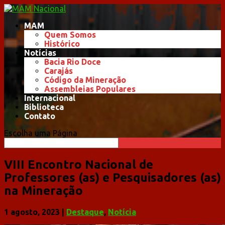
MAM
Quem Somos
Histórico
Notícias
Bacia Rio Doce
Carajás
Código da Mineração
Assembleias Populares
Internacional
Biblioteca
Contato
Escolha uma Página
VIII Encontro Nacional de
Professores (as) e Pesquisadores (as)
na Mineração
1 agosto, 2023
|
Destaque
,
Notícia