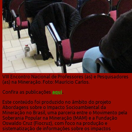
VIII Encontro Nacional de Professores (as) e Pesquisadores
(as) na Mineração. Foto: Maurício Carlos.
Confira as publicações
aqui
.
Este conteúdo foi produzido no âmbito do projeto
Abordagens sobre o Impacto Socioambiental da
Mineração no Brasil, uma parceria entre o Movimento pela
Soberania Popular na Mineração (MAM) e a Fundação
Oswaldo Cruz (Fiocruz), com foco na produção e
sistematização de informações sobre os impactos