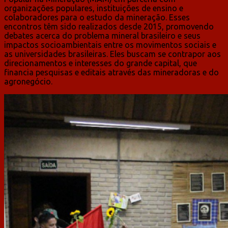
organizações populares, instituições de ensino e
colaboradores para o estudo da mineração. Esses
encontros têm sido realizados desde 2015, promovendo
debates acerca do problema mineral brasileiro e seus
impactos socioambientais entre os movimentos sociais e
as universidades brasileiras. Eles buscam se contrapor aos
direcionamentos e interesses do grande capital, que
financia pesquisas e editais através das mineradoras e do
agronegócio.