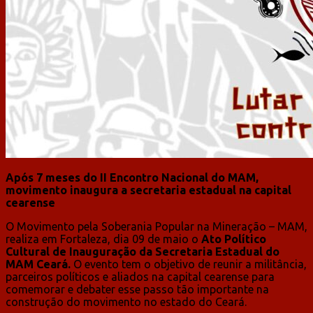
Após 7 meses do II Encontro Nacional do MAM,
movimento inaugura a secretaria estadual na capital
cearense
O Movimento pela Soberania Popular na Mineração – MAM,
realiza em Fortaleza, dia 09 de maio o
Ato Político
Cultural de Inauguração da Secretaria Estadual do
MAM Ceará.
O evento tem o objetivo de reunir a militância,
parceiros políticos e aliados na capital cearense para
comemorar e debater esse passo tão importante na
construção do movimento no estado do Ceará.