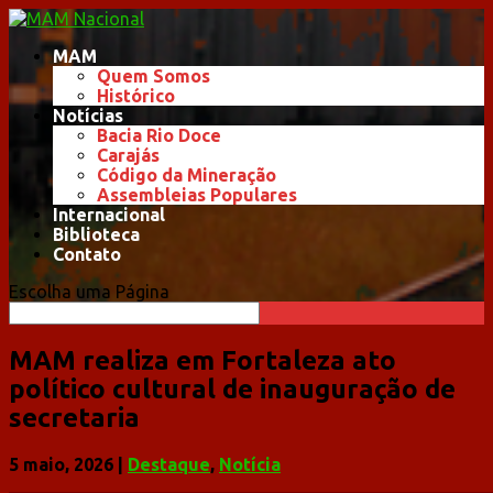
MAM
Quem Somos
Histórico
Notícias
Bacia Rio Doce
Carajás
Código da Mineração
Assembleias Populares
Internacional
Biblioteca
Contato
Escolha uma Página
MAM realiza em Fortaleza ato
político cultural de inauguração de
secretaria
5 maio, 2026
|
Destaque
,
Notícia