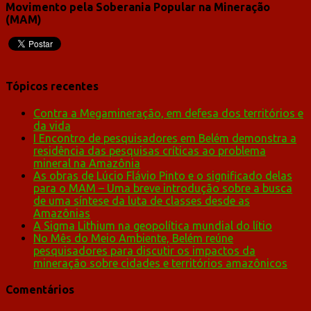
Movimento pela Soberania Popular na Mineração
(MAM)
Tópicos recentes
Contra a Megamineração, em defesa dos territórios e
da vida
I Encontro de pesquisadores em Belém demonstra a
residência das pesquisas críticas ao problema
mineral na Amazônia
As obras de Lúcio Flávio Pinto e o significado delas
para o MAM – Uma breve introdução sobre a busca
de uma síntese da luta de classes desde as
Amazônias
A Sigma Lithium na geopolítica mundial do lítio
No Mês do Meio Ambiente, Belém reúne
pesquisadores para discutir os impactos da
mineração sobre cidades e territórios amazônicos
Comentários