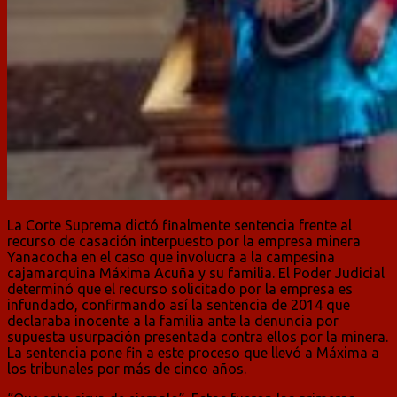
La Corte Suprema dictó finalmente sentencia frente al
recurso de casación interpuesto por la empresa minera
Yanacocha en el caso que involucra a la campesina
cajamarquina Máxima Acuña y su familia. El Poder Judicial
determinó que el recurso solicitado por la empresa es
infundado, confirmando así la sentencia de 2014 que
declaraba inocente a la familia ante la denuncia por
supuesta usurpación presentada contra ellos por la minera.
La sentencia pone fin a este proceso que llevó a Máxima a
los tribunales por más de cinco años.