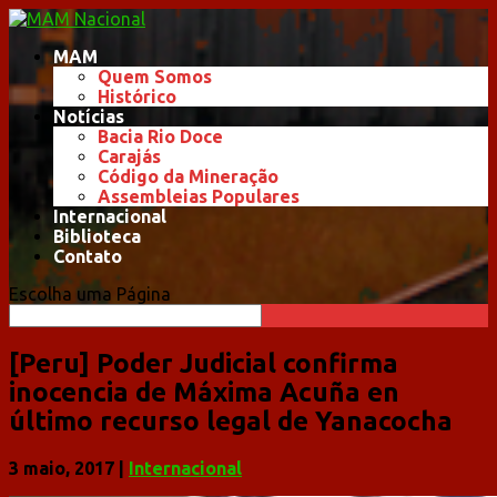
MAM
Quem Somos
Histórico
Notícias
Bacia Rio Doce
Carajás
Código da Mineração
Assembleias Populares
Internacional
Biblioteca
Contato
Escolha uma Página
[Peru] Poder Judicial confirma
inocencia de Máxima Acuña en
último recurso legal de Yanacocha
3 maio, 2017
|
Internacional