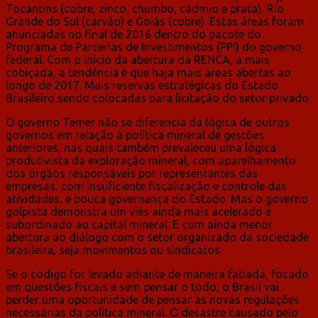
Tocantins (cobre, zinco, chumbo, cádmio e prata), Rio
Grande do Sul (carvão) e Goiás (cobre). Estas áreas foram
anunciadas no final de 2016 dentro do pacote do
Programa de Parcerias de Investimentos (PPI) do governo
federal. Com o início da abertura da RENCA, a mais
cobiçada, a tendência é que haja mais áreas abertas ao
longo de 2017. Mais reservas estratégicas do Estado
Brasileiro sendo colocadas para licitação do setor privado.
O governo Temer não se diferencia da lógica de outros
governos em relação à política mineral de gestões
anteriores, nas quais também prevaleceu uma lógica
produtivista da exploração mineral, com aparelhamento
dos órgãos responsáveis por representantes das
empresas, com insuficiente fiscalização e controle das
atividades, e pouca governança do Estado. Mas o governo
golpista demonstra um viés ainda mais acelerado e
subordinado ao capital mineral. E com ainda menor
abertura ao diálogo com o setor organizado da sociedade
brasileira, seja movimentos ou sindicatos.
Se o código for levado adiante de maneira fatiada, focado
em questões fiscais e sem pensar o todo, o Brasil vai
perder uma oportunidade de pensar as novas regulações
necessárias da política mineral. O desastre causado pelo