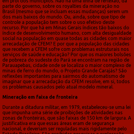
em prol dos municípios. Não há uma linha de reflexão, da
parte do governo, sobre os royalties da mineração no
Brasil (mesmo que se incluam essas mudanças) serem um
dos mais baixos do mundo. Ou, ainda, sobre que tipo de
controle a população tem sobre o uso efetivo deste
recurso. Por que há em Minas Gerais índices tão baixos do
índice de desenvolvimento humano, com alta desigualdade
social na população em quase todas as cidades com maior
arrecadação de CFEM? E por que a população das cidades
que recebem a CFEM sofre com problemas estruturais nos
serviços de saúde e educação? Por que os maiores bolsões
de pobreza do sudeste do Pará se encontram na região de
Parauapebas, cidade onde se localiza o maior complexo de
minas de ferro do mundo, o Projeto Grande Carajás? São
reflexões importantes para sairmos do automatismo de
imaginar que a arrecadação da CFEM resolve, em si, todos
os problemas causados pelo atual modelo mineral.
Mineração em faixa de fronteira
Durante a ditadura militar, em 1979, estabeleceu-se uma lei
que impunha uma série de proibições de atividades nas
zonas de fronteiras, que são faixas de 150 km de largura. A
justificativa era que essas áreas eram de segurança
nacional, e deveriam ser reguladas mais rigidamente pelo
Estado Brasileiro. São proibidas pesquisas e exploração