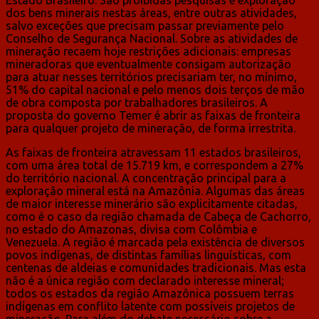
dos bens minerais nestas áreas, entre outras atividades,
salvo exceções que precisam passar previamente pelo
Conselho de Segurança Nacional. Sobre as atividades de
mineração recaem hoje restrições adicionais: empresas
mineradoras que eventualmente consigam autorização
para atuar nesses territórios precisariam ter, no mínimo,
51% do capital nacional e pelo menos dois terços de mão
de obra composta por trabalhadores brasileiros. A
proposta do governo Temer é abrir as faixas de fronteira
para qualquer projeto de mineração, de forma irrestrita.
As faixas de fronteira atravessam 11 estados brasileiros,
com uma área total de 15.719 km, e correspondem a 27%
do território nacional. A concentração principal para a
exploração mineral está na Amazônia. Algumas das áreas
de maior interesse minerário são explicitamente citadas,
como é o caso da região chamada de Cabeça de Cachorro,
no estado do Amazonas, divisa com Colômbia e
Venezuela. A região é marcada pela existência de diversos
povos indígenas, de distintas famílias linguísticas, com
centenas de aldeias e comunidades tradicionais. Mas esta
não é a única região com declarado interesse mineral;
todos os estados da região Amazônica possuem terras
indígenas em conflito latente com possíveis projetos de
mineração. Para além do debate necessário sobre a