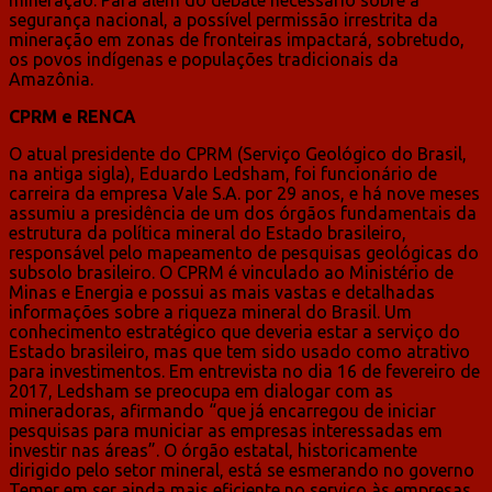
segurança nacional, a possível permissão irrestrita da
mineração em zonas de fronteiras impactará, sobretudo,
os povos indígenas e populações tradicionais da
Amazônia.
CPRM e RENCA
O atual presidente do CPRM (Serviço Geológico do Brasil,
na antiga sigla), Eduardo Ledsham, foi funcionário de
carreira da empresa Vale S.A. por 29 anos, e há nove meses
assumiu a presidência de um dos órgãos fundamentais da
estrutura da política mineral do Estado brasileiro,
responsável pelo mapeamento de pesquisas geológicas do
subsolo brasileiro. O CPRM é vinculado ao Ministério de
Minas e Energia e possui as mais vastas e detalhadas
informações sobre a riqueza mineral do Brasil. Um
conhecimento estratégico que deveria estar a serviço do
Estado brasileiro, mas que tem sido usado como atrativo
para investimentos. Em entrevista no dia 16 de fevereiro de
2017, Ledsham se preocupa em dialogar com as
mineradoras, afirmando “que já encarregou de iniciar
pesquisas para municiar as empresas interessadas em
investir nas áreas”. O órgão estatal, historicamente
dirigido pelo setor mineral, está se esmerando no governo
Temer em ser ainda mais eficiente no serviço às empresas