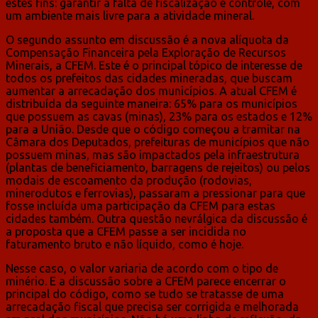
estes fins: garantir a falta de fiscalização e controle, com
um ambiente mais livre para a atividade mineral.
O segundo assunto em discussão é a nova alíquota da
Compensação Financeira pela Exploração de Recursos
Minerais, a CFEM. Este é o principal tópico de interesse de
todos os prefeitos das cidades mineradas, que buscam
aumentar a arrecadação dos municípios. A atual CFEM é
distribuída da seguinte maneira: 65% para os municípios
que possuem as cavas (minas), 23% para os estados e 12%
para a União. Desde que o código começou a tramitar na
Câmara dos Deputados, prefeituras de municípios que não
possuem minas, mas são impactados pela infraestrutura
(plantas de beneficiamento, barragens de rejeitos) ou pelos
modais de escoamento da produção (rodovias,
minerodutos e ferrovias), passaram a pressionar para que
fosse incluída uma participação da CFEM para estas
cidades também. Outra questão nevrálgica da discussão é
a proposta que a CFEM passe a ser incidida no
faturamento bruto e não líquido, como é hoje.
Nesse caso, o valor variaria de acordo com o tipo de
minério. E a discussão sobre a CFEM parece encerrar o
principal do código, como se tudo se tratasse de uma
arrecadação fiscal que precisa ser corrigida e melhorada