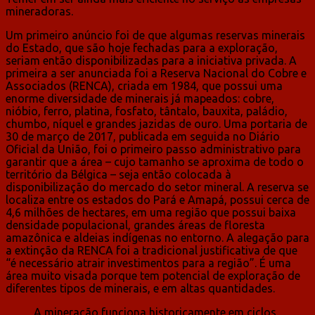
mineradoras.
Um primeiro anúncio foi de que algumas reservas minerais
do Estado, que são hoje fechadas para a exploração,
seriam então disponibilizadas para a iniciativa privada. A
primeira a ser anunciada foi a Reserva Nacional do Cobre e
Associados (RENCA), criada em 1984, que possui uma
enorme diversidade de minerais já mapeados: cobre,
nióbio, ferro, platina, fosfato, tântalo, bauxita, paládio,
chumbo, níquel e grandes jazidas de ouro. Uma portaria de
30 de março de 2017, publicada em seguida no Diário
Oficial da União, foi o primeiro passo administrativo para
garantir que a área – cujo tamanho se aproxima de todo o
território da Bélgica – seja então colocada à
disponibilização do mercado do setor mineral. A reserva se
localiza entre os estados do Pará e Amapá, possui cerca de
4,6 milhões de hectares, em uma região que possui baixa
densidade populacional, grandes áreas de floresta
amazônica e aldeias indígenas no entorno. A alegação para
a extinção da RENCA foi a tradicional justificativa de que
“é necessário atrair investimentos para a região”. É uma
área muito visada porque tem potencial de exploração de
diferentes tipos de minerais, e em altas quantidades.
A mineração funciona historicamente em ciclos