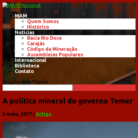
MAM
Quem Somos
Histórico
Notícias
Bacia Rio Doce
Carajás
Código da Mineração
Assembleias Populares
Internacional
Biblioteca
Contato
Escolha uma Página
A política mineral do governo Temer
3 maio, 2017
|
Artigo